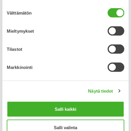
kallistuvalla tai pyörivällä liittimellä mahdollistat työkalujesi
tehokkaan käytön. Kevyeen tai keskiraskaaseen työhön,
Suostumuksen
missä ei tarvita pyöritystä mutta kallistustoiminto on
Välttämätön
valinta
elintärkeä, kallistuva liittimemme on optimivalinta.
Mieltymykset
Pyörivä liitin antaa täyden 360-asteen rajoittamattoman
pyörityksen. Täydellinen töihin, mihin tarvitaan tarkkaa
työkalun sijoittelua. Kaivinkoneen jatkuva siirtely vähenee,
Tilastot
mikä säästää aikaa. Tarkka ja nopea työkalun vaihto, ilman
että työlaitteisiin tarvitsee koskea, tekee työstä helppoa ja
joutuisaa sekä kallistuvalla- että pyörivällä liittimellä.
Markkinointi
Vankka ja kompakti
Näytä tiedot
rakenne
Steelwristin kallistuvat liittimet ovan
vankkarakenteisia, kuitenkin matalia ja
Salli kaikki
keveitä. Teräsvalukomponentit antavat
optimaalisen paino-lujuussuhteen.
Salli valinta