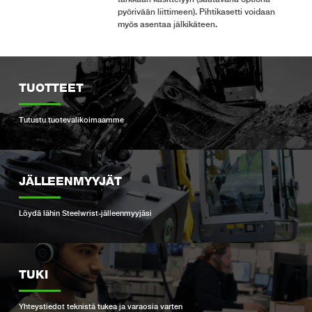
pyörivään liittimeen). Pihtikasetti voidaan
myös asentaa jälkikäteen.
TUOTTEET
Tutustu tuotevalikoimaamme
JÄLLEENMYYJÄT
Löydä lähin Steelwrist-jälleenmyyjäsi
TUKI
Yhteystiedot teknistä tukea ja varaosia varten