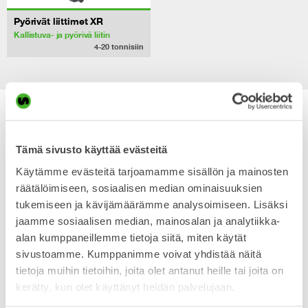
Pyörivät liittimet XR
Kallistuva- ja pyörivä liitin
4-20
tonnisiin
Lisää kaivinkoneesi
monipuolisuutta
Tämä sivusto käyttää evästeitä
Käytämme evästeitä tarjoamamme sisällön ja mainosten
kallistuvalla tai
räätälöimiseen, sosiaalisen median ominaisuuksien
tukemiseen ja kävijämäärämme analysoimiseen. Lisäksi
pyörivällä liittimellä
jaamme sosiaalisen median, mainosalan ja analytiikka-
alan kumppaneillemme tietoja siitä, miten käytät
sivustoamme. Kumppanimme voivat yhdistää näitä
Mikäli et tarvitse ”tiltin” kaikkia ominaisuuksia, kallistuva tai
pyörivä liitin on varteenotettava vaihtoehto. Asennus on
tietoja muihin tietoihin, joita olet antanut heille tai joita on
helppoa, erillistä ohjausjärjestelmää ei tarvita. Olkoon
kerätty, kun olet käyttänyt heidän palvelujaan.
kyseessä tien rakennus, ojankaivuu tai luiskien teko, meidän