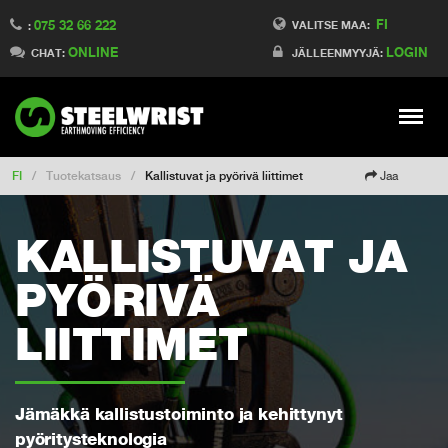
FI
075 32 66 222
Switch to France
VALITSE MAA:
:
ONLINE
LOGIN
Switch to Denmark
CHAT:
JÄLLEENMYYJÄ:
Switch to China
Switch to Australia
Stay
Meny
Change market
FI
/
Tuotekatsaus
/
Kallistuvat ja pyörivä liittimet
Jaa
KALLISTUVAT JA
PYÖRIVÄ
LIITTIMET
Jämäkkä kallistustoiminto ja kehittynyt
pyöritysteknologia