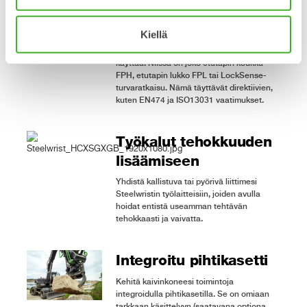
Keskitymme
turvallisuuteen
Kiellä
Kiinnikkeemme on suunniteltu turvallisiksi
käyttää. Niissä on joko etutapin koukku
FPH, etutapin lukko FPL tai LockSense-
turvaratkaisu. Nämä täyttävät direktiivien,
kuten EN474 ja ISO13031 vaatimukset.
Työkalut tehokkuuden
lisäämiseen
Yhdistä kallistuva tai pyörivä liittimesi
Steelwristin työlaitteisiin, joiden avulla
hoidat entistä useamman tehtävän
tehokkaasti ja vaivatta.
Integroitu pihtikasetti
Kehitä kaivinkoneesi toimintoja
integroidulla pihtikasetilla. Se on omiaan
tarkkaan käsittelyyn (saatavana optiona