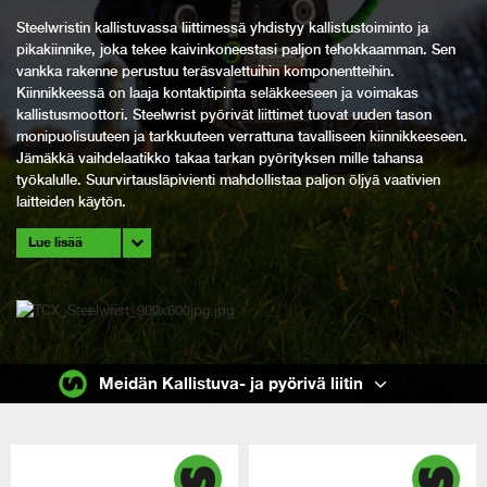
Steelwristin kallistuvassa liittimessä yhdistyy kallistustoiminto ja
pikakiinnike, joka tekee kaivinkoneestasi paljon tehokkaamman. Sen
vankka rakenne perustuu teräsvalettuihin komponentteihin.
Kiinnikkeessä on laaja kontaktipinta seläkkeeseen ja voimakas
kallistusmoottori. Steelwrist pyörivät liittimet tuovat uuden tason
monipuolisuuteen ja tarkkuuteen verrattuna tavalliseen kiinnikkeeseen.
Jämäkkä vaihdelaatikko takaa tarkan pyörityksen mille tahansa
työkalulle. Suurvirtausläpivienti mahdollistaa paljon öljyä vaativien
laitteiden käytön.
Lue lisää
Meidän Kallistuva- ja pyörivä liitin