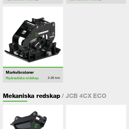
Markvibratorer
Hydrauliska redskap
2-26
ton
/ JCB 4CX ECO
Mekaniska redskap