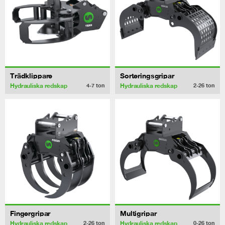
Trädklippare
Sorteringsgripar
Hydrauliska redskap
Hydrauliska redskap
4-7
ton
2-26
ton
Fingergripar
Multigripar
Hydrauliska redskap
Hydrauliska redskap
2-26
ton
0-26
ton