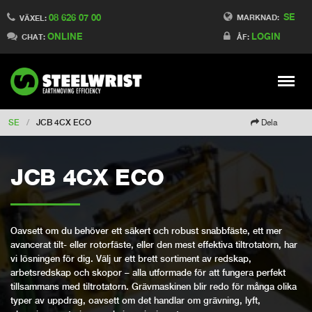
SE
08 626 07 00
Switch to Finland
MARKNAD:
VÄXEL:
ONLINE
LOGIN
Switch to Denmark
CHAT:
ÅF:
Switch to China
Switch to Australia
Stay
Meny
Change market
SE
/
JCB 4CX ECO
Dela
JCB 4CX ECO
Oavsett om du behöver ett säkert och robust snabbfäste, ett mer
avancerat tilt- eller rotorfäste, eller den mest effektiva tiltrotatorn, har
vi lösningen för dig. Välj ur ett brett sortiment av redskap,
arbetsredskap och skopor – alla utformade för att fungera perfekt
tillsammans med tiltrotatorn. Grävmaskinen blir redo för många olika
typer av uppdrag, oavsett om det handlar om grävning, lyft,