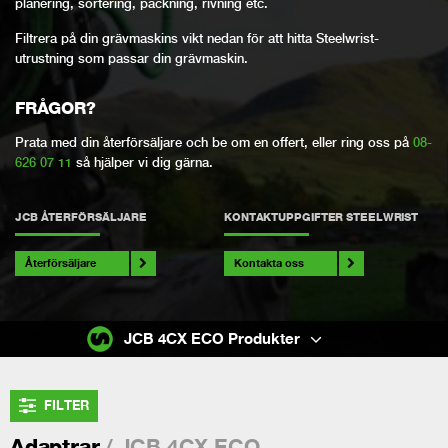
planering, sortering, packning, rivning etc.
Filtrera på din grävmaskins vikt nedan för att hitta Steelwrist-
utrustning som passar din grävmaskin.
FRÅGOR?
Prata med din återförsäljare och be om en offert, eller ring oss på
08-
626 07 11
så hjälper vi dig gärna.
JCB ÅTERFÖRSÄLJARE
KONTAKTUPPGIFTER STEELWRIST
Återförsäljare
Kontakta oss
JCB 4CX ECO Produkter
FILTER
/ JCB 4CX ECO
Adaptrar