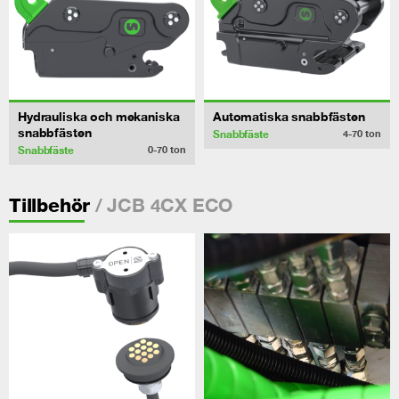
Hydrauliska och mekaniska
Automatiska snabbfästen
snabbfästen
Snabbfäste
4-70
ton
Snabbfäste
0-70
ton
/ JCB 4CX ECO
Tillbehör