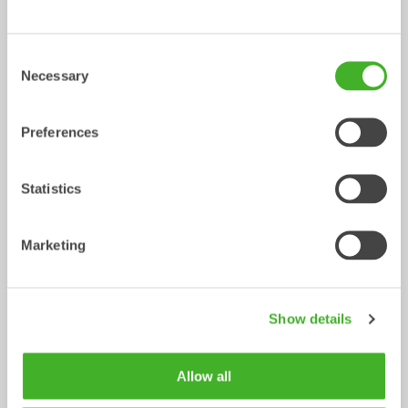
Consent
Necessary
Selection
V-profilskopor
Gallerskopor
Preferences
Skopa
Skopa
0-22
ton
2-32
ton
Statistics
Marketing
Show details
Ribbskopor
Grävskopor
Allow all
Skopa
Skopa
0-20
ton
0-33
ton