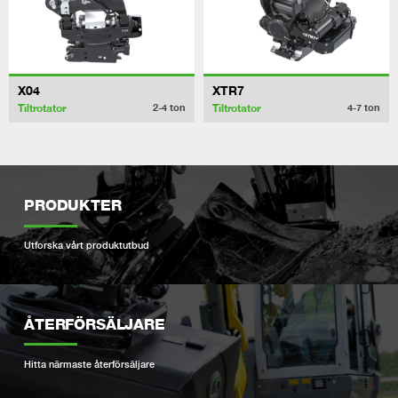
X04
XTR7
Tiltrotator
Tiltrotator
2-4
ton
4-7
ton
PRODUKTER
Utforska vårt produktutbud
ÅTERFÖRSÄLJARE
Hitta närmaste återförsäljare