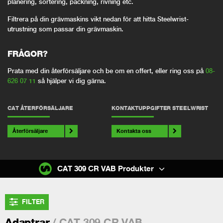
planering, sortering, packning, rivning etc.
Filtrera på din grävmaskins vikt nedan för att hitta Steelwrist-
utrustning som passar din grävmaskin.
FRÅGOR?
Prata med din återförsäljare och be om en offert, eller ring oss på
08-
626 07 11
så hjälper vi dig gärna.
CAT ÅTERFÖRSÄLJARE
KONTAKTUPPGIFTER STEELWRIST
Återförsäljare
Kontakta oss
CAT 309 CR VAB Produkter
FILTER
/ CAT 309 CR VAB
Adaptrar