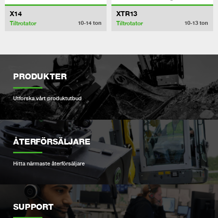
X14
XTR13
Tiltrotator
Tiltrotator
10-14
ton
10-13
ton
PRODUKTER
Utforska vårt produktutbud
ÅTERFÖRSÄLJARE
Hitta närmaste återförsäljare
SUPPORT