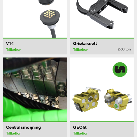
V14
Gripkassett
Tillbehör
Tillbehör
2-33
ton
Centralsmörjning
GEOfit
Tillbehör
Tillbehör