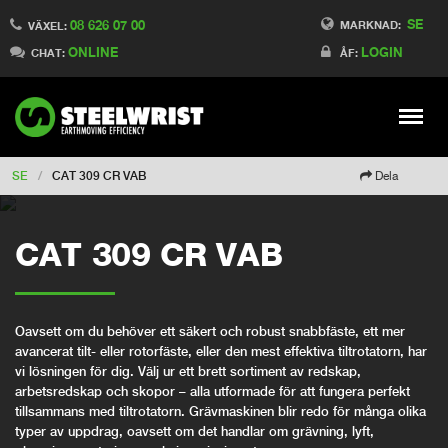
SE
08 626 07 00
Switch to Finland
MARKNAD:
VÄXEL:
ONLINE
LOGIN
Switch to Denmark
CHAT:
ÅF:
Switch to China
Switch to Australia
Stay
Meny
Change market
SE
/
CAT 309 CR VAB
Dela
CAT 309 CR VAB
Oavsett om du behöver ett säkert och robust snabbfäste, ett mer
avancerat tilt- eller rotorfäste, eller den mest effektiva tiltrotatorn, har
vi lösningen för dig. Välj ur ett brett sortiment av redskap,
arbetsredskap och skopor – alla utformade för att fungera perfekt
tillsammans med tiltrotatorn. Grävmaskinen blir redo för många olika
typer av uppdrag, oavsett om det handlar om grävning, lyft,