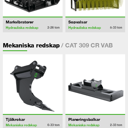
Markvibratorer
Sopvalsar
Hydrauliska redskap
Hydrauliska redskap
2-26
ton
5-33
ton
/ CAT 309 CR VAB
Mekaniska redskap
Tjälkrokar
Planeringsbalkar
Mekaniska redskap
Mekaniska redskap
0-33
ton
2-33
ton