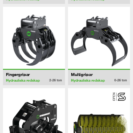
Fingergripar
Multigripar
Hydrauliska redskap
Hydrauliska redskap
2-26
ton
0-26
ton