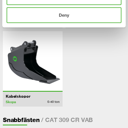
Deny
Ribbskopor
Grävskopor
Skopa
Skopa
0-20
ton
0-33
ton
Kabelskopor
Skopa
0-40
ton
/ CAT 309 CR VAB
Snabbfästen