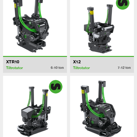
XTR10
X12
Tiltrotator
Tiltrotator
6-10
ton
7-12
ton