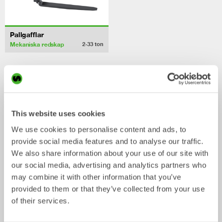
Pallgafflar
Mekaniska redskap
2-33
ton
/ CAT 309 CR VAB
Skopor
This website uses cookies
We use cookies to personalise content and ads, to
provide social media features and to analyse our traffic.
We also share information about your use of our site with
our social media, advertising and analytics partners who
may combine it with other information that you’ve
provided to them or that they’ve collected from your use
of their services.
CUSTOM BUILD
Planerskopor
Skopa
Skopa
0-40
ton