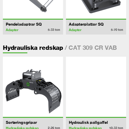
Pendeladaptrar SQ
Adapterplattor SQ
Adapter
Adapter
5-33
ton
5-70
ton
/ CAT 309 CR VAB
Hydrauliska redskap
Sorteringsgripar
Hydraulisk pallgaffel
Hydrauliska redskap
Hydrauliska redskap
2-26
ton
10-33
ton