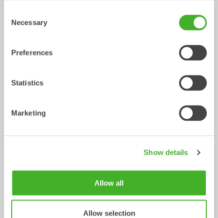
Consent
Necessary
Selection
Preferences
Statistics
Marketing
V-profilskopor
Gallerskopor
Skopa
Skopa
0-22
ton
2-32
ton
Show details
Allow all
Allow selection