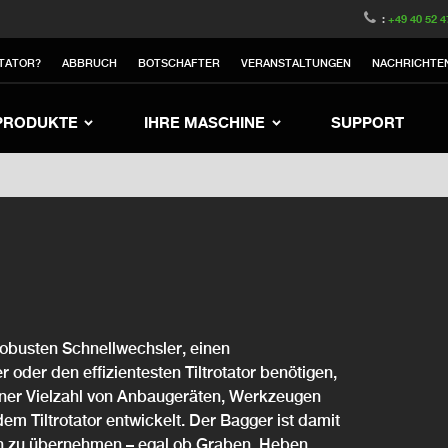
witzerland
Switch to Austria
Switch to Belgium
:
+49 40 52 4
nited Kingdom
Switch to Sweden
Switch to Poland
TATOR?
ABBRUCH
BOTSCHAFTER
VERANSTALTUNGEN
NACHRICHTE
Netherlands
Switch to Korea
Switch to Japan
Switch to Denmark
Switch to China
Swit
PRODUKTE
IHRE MASCHINE
SUPPORT
obusten Schnellwechsler, einen
 oder den effizientesten Tiltrotator benötigen,
einer Vielzahl von Anbaugeräten, Werkzeugen
 dem Tiltrotator entwickelt. Der Bagger ist damit
ben zu übernehmen – egal ob Graben, Heben,