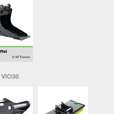
ffel
0-40
Tonnen
 VIO38