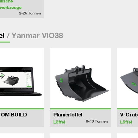
lische
werkzeuge
2-26
Tonnen
/ Yanmar VIO38
el
TOM BUILD
Planierlöffel
V-Grab
0-40
Tonnen
Löffel
Löffel