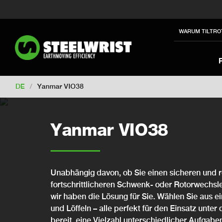
Switch to New Zealand
Switch to S
Switch to International
Switch to U
WARUM TILTRO
Switch to North America
Switch to 
Switch to France
Switch to Finland
Change market
DE
/
Yanmar VIO38
Yanmar VIO38
Unabhängig davon, ob Sie einen sicheren und r
fortschrittlicheren Schwenk- oder Rotorwechsler
wir haben die Lösung für Sie. Wählen Sie aus 
und Löffeln – alle perfekt für den Einsatz unter
bereit, eine Vielzahl unterschiedlicher Aufga