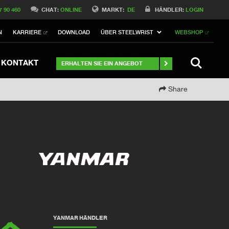
Switch to Belgique
7 90 460
CHAT:
ONLINE
MARKT:
DE
HÄNDLER:
LOGIN
Switch to Norway
N
KARRIERE
DOWNLOAD
ÜBER STEELWRIST
WEBSHOP
Switch to Italy
ch to Australia
Stay
SUCHE
KONTAKT
ERHALTEN SIE EIN ANGEBOT
Share
YANMAR HÄNDLER