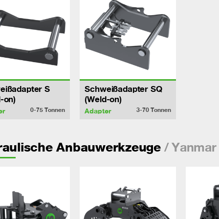
eißadapter S
Schweißadapter SQ
-on)
(Weld-on)
0-75
Tonnen
3-70
Tonnen
er
Adapter
/ Yanmar
raulische Anbauwerkzeuge