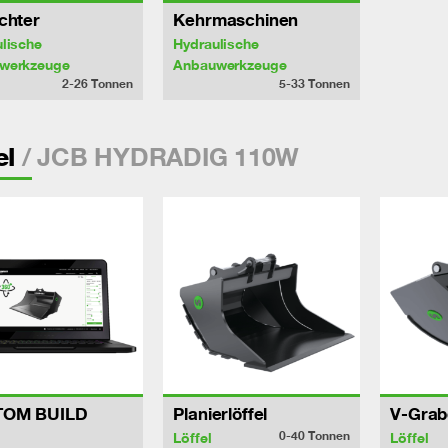
chter
Kehrmaschinen
lische
Hydraulische
werkzeuge
Anbauwerkzeuge
2-26
Tonnen
5-33
Tonnen
/ JCB HYDRADIG 110W
el
TOM BUILD
Planierlöffel
V-Grab
0-40
Tonnen
Löffel
Löffel