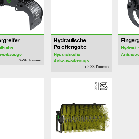
ergreifer
Hydraulische
Fingerg
Palettengabel
lische
Hydrauli
werkzeuge
Hydraulische
Anbauwe
2-26
Tonnen
Anbauwerkzeuge
10-33
Tonnen