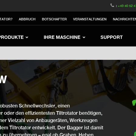
witzerland
Switch to Austria
Switch to Belgium
:
+49 40 52 4
nited Kingdom
Switch to Sweden
Switch to Poland
TATOR?
ABBRUCH
BOTSCHAFTER
VERANSTALTUNGEN
NACHRICHTE
Netherlands
Switch to Korea
Switch to Japan
Switch to Denmark
Switch to China
Swit
PRODUKTE
IHRE MASCHINE
SUPPORT
0W
obusten Schnellwechsler, einen
 oder den effizientesten Tiltrotator benötigen,
einer Vielzahl von Anbaugeräten, Werkzeugen
 dem Tiltrotator entwickelt. Der Bagger ist damit
ben zu übernehmen – egal ob Graben, Heben,