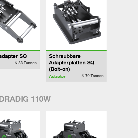
adapter SQ
Schraubbare
Adapterplatten SQ
5-33
Tonnen
(Bolt-on)
5-70
Tonnen
Adapter
YDRADIG 110W