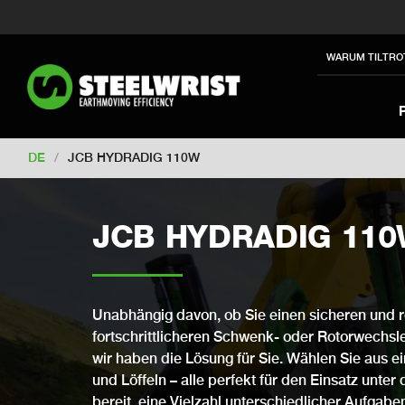
Switch to New Zealand
Switch to S
Switch to International
Switch to U
WARUM TILTRO
Switch to North America
Switch to 
Switch to France
Switch to Finland
Change market
DE
/
JCB HYDRADIG 110W
JCB HYDRADIG 11
Unabhängig davon, ob Sie einen sicheren und r
fortschrittlicheren Schwenk- oder Rotorwechsler
wir haben die Lösung für Sie. Wählen Sie aus 
und Löffeln – alle perfekt für den Einsatz unter
bereit, eine Vielzahl unterschiedlicher Aufga