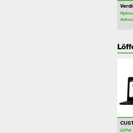
Verdi
Hydrau
Anbau
Löff
CUS
Löffel