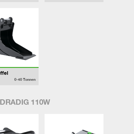
ffel
0-40
Tonnen
YDRADIG 110W