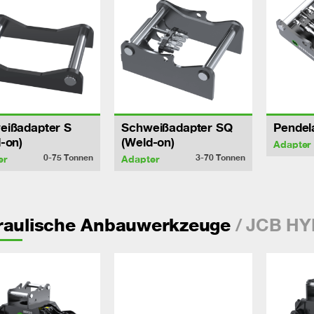
eißadapter S
Schweißadapter SQ
Pendel
-on)
(Weld-on)
Adapter
0-75
Tonnen
3-70
Tonnen
er
Adapter
/ JCB H
raulische Anbauwerkzeuge