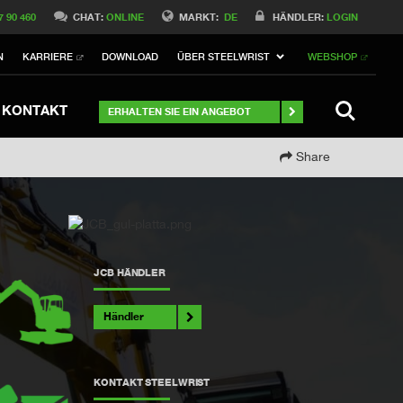
Switch to Belgique
7 90 460
CHAT:
ONLINE
MARKT:
DE
HÄNDLER:
LOGIN
Switch to Norway
N
KARRIERE
DOWNLOAD
ÜBER STEELWRIST
WEBSHOP
Switch to Italy
ch to Australia
Stay
SUCHE
KONTAKT
ERHALTEN SIE EIN ANGEBOT
Share
JCB HÄNDLER
Händler
KONTAKT STEELWRIST