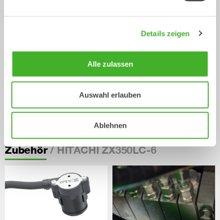
Details zeigen
Alle zulassen
Auswahl erlauben
Hydraulische und
Automatische Wechsler
mechanische Wechsler
Schnellwechsler
4-70
Tonnen
Schnellwechsler
0-70
Tonnen
Ablehnen
/ HITACHI ZX350LC-6
Zubehör