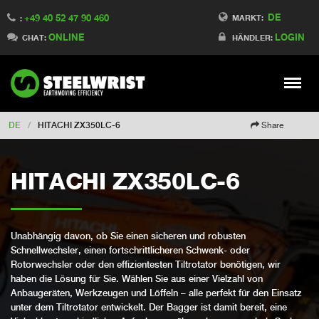
DE
+49 40 52 47 90 460
Switch to Finland
MARKT:
:
ONLINE
LOGIN
Switch to Denmark
CHAT:
HÄNDLER:
Switch to China
Switch to Australia
Stay
Meny
Change market
DE
/
HITACHI ZX350LC-6
Share
HITACHI ZX350LC-6
Unabhängig davon, ob Sie einen sicheren und robusten
Schnellwechsler, einen fortschrittlicheren Schwenk- oder
Rotorwechsler oder den effizientesten Tiltrotator benötigen, wir
haben die Lösung für Sie. Wählen Sie aus einer Vielzahl von
Anbaugeräten, Werkzeugen und Löffeln – alle perfekt für den Einsatz
unter dem Tiltrotator entwickelt. Der Bagger ist damit bereit, eine