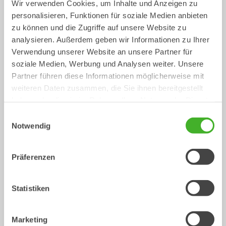
Wir verwenden Cookies, um Inhalte und Anzeigen zu
personalisieren, Funktionen für soziale Medien anbieten
CUSTOM BUILD
Planierlöffel
zu können und die Zugriffe auf unsere Website zu
Löffel
Löffel
0-40
Tonnen
analysieren. Außerdem geben wir Informationen zu Ihrer
Verwendung unserer Website an unsere Partner für
soziale Medien, Werbung und Analysen weiter. Unsere
Partner führen diese Informationen möglicherweise mit
weiteren Daten zusammen, die Sie ihnen bereitgestellt
haben oder die sie im Rahmen Ihrer Nutzung der Dienste
gesammelt haben.
Einwilligungsauswahl
Notwendig
Präferenzen
Kabellöffel
Löffel
0-40
Tonnen
Statistiken
/ HITACHI ZX350LC-6
Schnellwechsler
Marketing