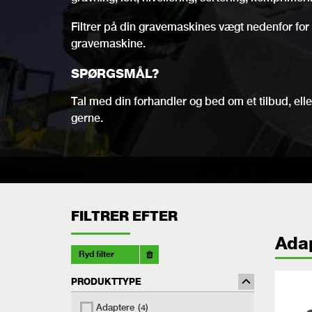
Filtrer på din gravemaskines vægt nedenfor for a
gravemaskine.
SPØRGSMÅL?
Tal med din forhandler og bed om et tilbud, eller
gerne.
FILTRER EFTER
Ada
Ryd filter
PRODUKTTYPE
Adaptere
(4)