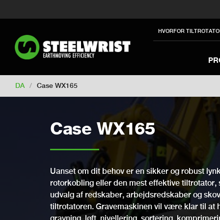
Switch to New Zealand
Switch to S
Switch to International
Switch to U
HVORFOR TILTROTATO
Switch to North America
Switch to 
Switch to Germany
Switch to Franc
PR
Change market
DA
/
Case WX165
Case WX165
Uanset om dit behov er en sikker og robust lynko
rotorkobling eller den mest effektive tiltrotator,
udvalg af redskaber, arbejdsredskaber og skovle
tiltrotatoren. Gravemaskinen vil være klar til a
gravning, løft, nivellering, sortering, komprimer