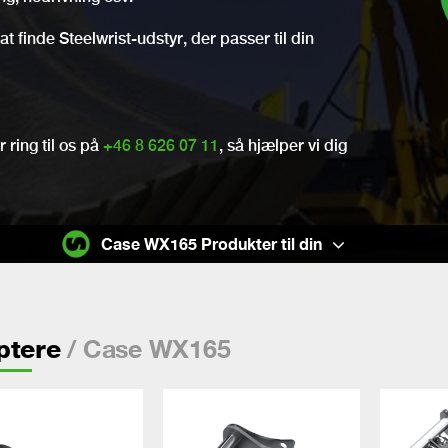
t finde Steelwrist-udstyr, der passer til din
 ring til os på
+46 8 626 07 11
, så hjælper vi dig
Case WX165 Produkter til din
/ Case WX165
ptere