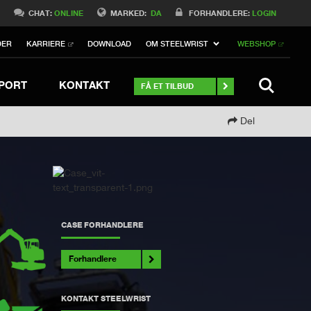
Switch to Belgique
0
CHAT:
ONLINE
MARKED:
DA
FORHANDLERE:
LOGIN
Switch to Norway
DER
KARRIERE
DOWNLOAD
OM STEELWRIST
WEBSHOP
Switch to Italy
ch to Australia
Stay
SØGNING
PORT
KONTAKT
FÅ ET TILBUD
Del
CASE FORHANDLERE
Forhandlere
KONTAKT STEELWRIST