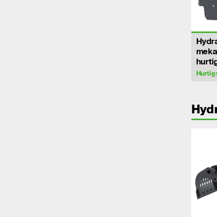
Hydra
meka
hurti
Hurtig
Hydr