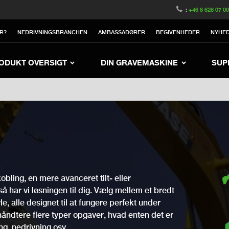
witzerland
Switch to Austria
Switch to Belgium
:
+46 8 626 07 0
nited Kingdom
Switch to Sweden
Switch to Poland
R?
NEDRIVNINGSBRANCHEN
AMBASSADØRER
BEGIVENHEDER
NYHE
Netherlands
Switch to Korea
Switch to Japan
e
Switch to Finland
Switch to China
Swit
ODUKT OVERSIGT
DIN GRAVEMASKINE
SUP
bling, en mere avanceret tilt- eller
 så har vi løsningen til dig. Vælg mellem et bredt
, alle designet til at fungere perfekt under
t håndtere flere typer opgaver, hvad enten det er
ing, nedrivning osv.