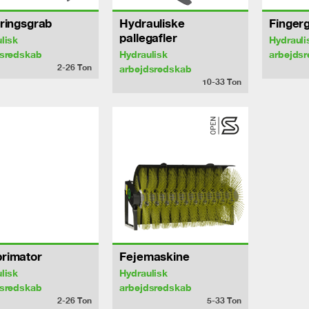
ringsgrab
Hydrauliske
Finger
pallegafler
lisk
Hydrauli
dsredskab
Hydraulisk
arbejds
2-26
Ton
arbejdsredskab
10-33
Ton
rimator
Fejemaskine
lisk
Hydraulisk
dsredskab
arbejdsredskab
2-26
Ton
5-33
Ton