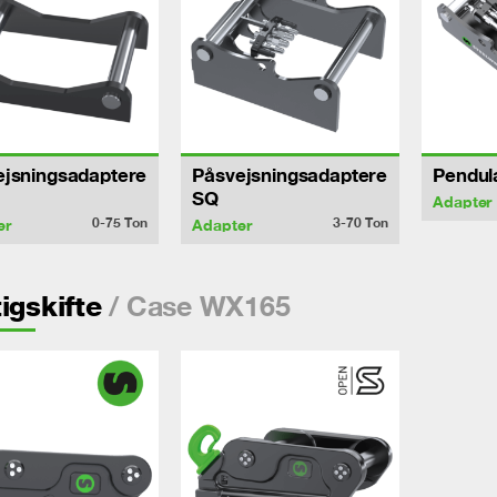
ejsningsadaptere
Påsvejsningsadaptere
Pendul
SQ
Adapter
0-75
Ton
3-70
Ton
er
Adapter
/ Case WX165
igskifte