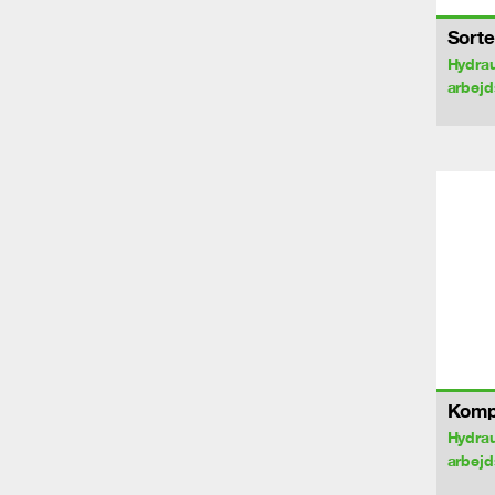
Sorte
Hydrau
arbej
Komp
Hydrau
arbej