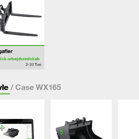
gafler
isk arbejdsredskab
2-33
Ton
/ Case WX165
vle