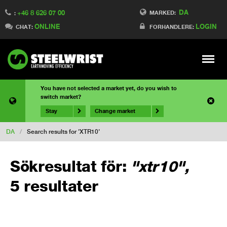
DA
+46 8 626 07 00
MARKED:
:
ONLINE
LOGIN
CHAT:
FORHANDLERE:
Meny
You have not selected a market yet, do you wish to
switch market?
Stay
Change market
DA
/
Search results for 'XTR10'
Sökresultat för:
"xtr10",
5 resultater