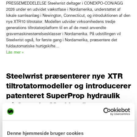
PRESSEMEDDELELSE Steelwrist deltager i CONEXPO-CON/AGG
2026 under en udvidet vækstfase i Nordamerika, understøttet af
lokale samleanlæg i Newington, Connecticut, og introduktionen af den
nye XTR10 tiltrotator. Modellen udvider virksomhedens tredje
generations tiltrotatorplatform til en af de mest anvendte
gravemaskinestørrelsesklasser i Nordamerika. På udstillingen vil
Steelwrist også, for første gang i Nordamerika, præsentere det
fuldautomatiske hurtigskifte…
Läs mer »
Steelwrist præsenterer nye XTR
tiltrotatormodeller og introducerer
patenteret SuperProp hydraulik
på Svenska Maskinmässan
PRESSEMEDDELELSE Steelwrist vil præsentere to yderligere
modeller i tredje generation af XTR tiltrotator-serien og introducere
Denne hjemmeside bruger cookies
SuperProp, en patenteret fuldt trykkompenseret proportional