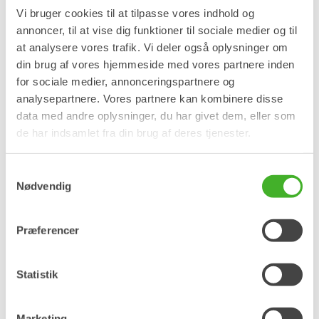
hydraulisk teknologi, på Svenska Maskinmässan i Stockholm. Med
Vi bruger cookies til at tilpasse vores indhold og
alle syv XTR-modeller udstillet, live demonstrationer, en 1.000 kvm
annoncer, til at vise dig funktioner til sociale medier og til
stor stand og fortsat fokus på Open-S, bringer Steelwrist sin største
at analysere vores trafik. Vi deler også oplysninger om
udstillingsdeltagelse nogensinde til Sveriges største
din brug af vores hjemmeside med vores partnere inden
entreprenørudstyrsmesse.…
Läs mer »
for sociale medier, annonceringspartnere og
analysepartnere. Vores partnere kan kombinere disse
data med andre oplysninger, du har givet dem, eller som
Steelwrist lancerer XTR
de har indsamlet fra din brug af deres tjenester.
tiltrotatorer i Asien og
Samtykkevalg
præsenterer OS40-tilføjelsen til
Nødvendig
Open-S-standarden på CSPI-
EXPO
Præferencer
PRESSEMEDDELELSE Steelwrist lancerer tredje generation af XTR
Statistik
tiltrotator-serien i Asien på CSPI-EXPO i Tokyo, Japan, den 17.-20.
juni. Med adskillige XTR-modeller udstillet, den første japanske
præsentation af QuantumConnect, to elektriske gravemaskiner
Marketing