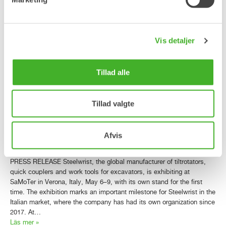
udstyret med Steelwrist tiltrotatorer og den officielle annoncering af,
at OS40 er føjet til Open-S-standarden, bringer Steelwrist sin største
CSPI-EXPO-tilstedeværelse nogensinde til Japans førende…
Läs mer »
Vis detaljer
Steelwrist makes its SaMoTer
Tillad alle
debut with live demonstrations,
third-generation XTR tiltrotators
Tillad valgte
and award-winning SQ40
technology
Afvis
PRESS RELEASE Steelwrist, the global manufacturer of tiltrotators,
quick couplers and work tools for excavators, is exhibiting at
SaMoTer in Verona, Italy, May 6–9, with its own stand for the first
time. The exhibition marks an important milestone for Steelwrist in the
Italian market, where the company has had its own organization since
2017. At…
Läs mer »