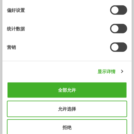
择
偏好设置
统计数据
营销
显示详情
X14
XTR13
液压手腕
液压手腕
10-14
吨
10-13
吨
全部允许
允许选择
拒绝