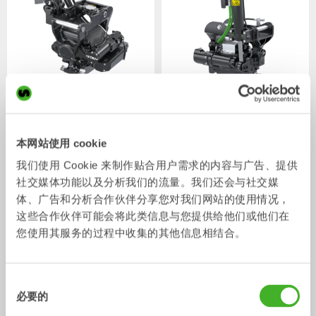
XTR7
X07
液压手腕
液压手腕
4-7
吨
5-7
吨
本网站使用 cookie
我们使用 Cookie 来制作贴合用户需求的内容与广告、提供
社交媒体功能以及分析我们的流量。我们还会与社交媒
体、广告和分析合作伙伴分享您对我们网站的使用情况，
这些合作伙伴可能会将此类信息与您提供给他们或他们在
您使用其服务的过程中收集的其他信息相结合。
同
XTR10
X12
必要的
意
液压手腕
液压手腕
6-10
吨
7-12
吨
选