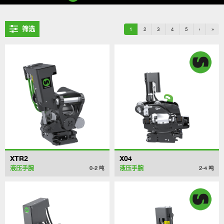
筛选
1
2
3
4
5
›
»
XTR2
X04
液压手腕
液压手腕
0-2
吨
2-4
吨