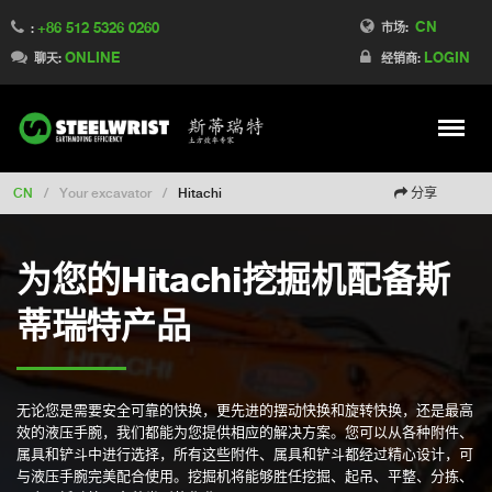
CN
+86 512 5326 0260
Switch to France
市场:
:
ONLINE
LOGIN
Switch to Finland
聊天:
经销商:
Switch to Denmark
Switch to Australia
Stay
Meny
Change market
CN
/
Your excavator
/
Hitachi
分享
为您的Hitachi挖掘机配备斯
蒂瑞特产品
无论您是需要安全可靠的快换，更先进的摆动快换和旋转快换，还是最高
效的液压手腕，我们都能为您提供相应的解决方案。您可以从各种附件、
属具和铲斗中进行选择，所有这些附件、属具和铲斗都经过精心设计，可
与液压手腕完美配合使用。挖掘机将能够胜任挖掘、起吊、平整、分拣、