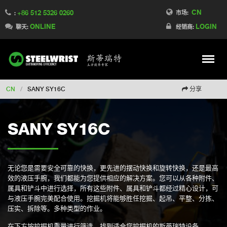
CN
+86 512 5326 0260
Switch to France
市场:
:
ONLINE
LOGIN
Switch to Finland
聊天:
经销商:
Switch to Denmark
Switch to Australia
Stay
Meny
Change market
CN
/
SANY SY16C
分享
SANY SY16C
无论您是需要安全可靠的快换，更先进的摆动快换和旋转快换，还是最高
效的液压手腕，我们都能为您提供相应的解决方案。您可以从各种附件、
属具和铲斗中进行选择，所有这些附件、属具和铲斗都经过精心设计，可
与液压手腕完美配合使用。挖掘机将能够胜任挖掘、起吊、平整、分拣、
压实、拆除等。多种类型的作业。
在下方按挖掘机重量进行筛选，找到适合您挖掘机的斯蒂瑞特设备。