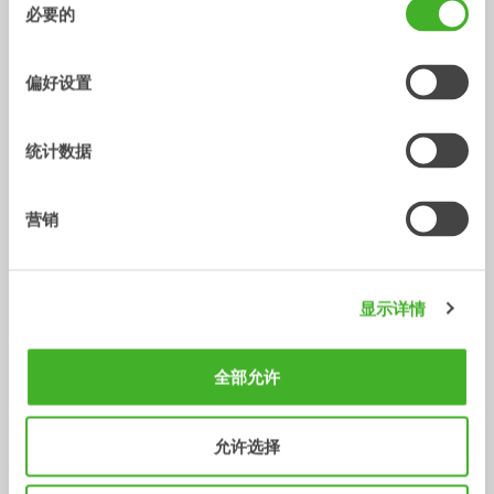
必要的
意
选
择
偏好设置
统计数据
Central lubrication
GEOfit
营销
配件
配件
/ SANY SY16C
铲斗
显示详情
全部允许
允许选择