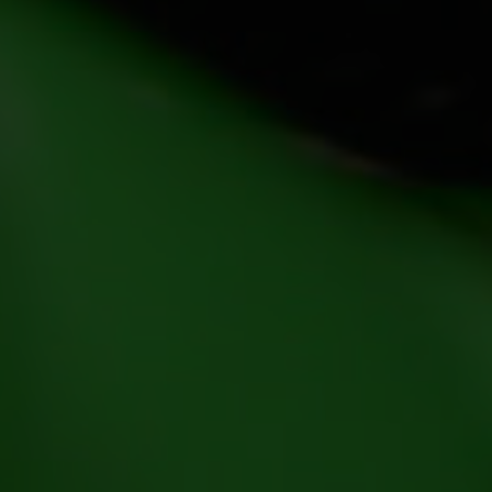
Kärnan i Steelwrist produktpo
tiltrotatorer som tillsamman
effektivitet.
Ett tydligt fokus på robust
service har visat sig vara u
Läs mer