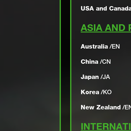
ENCY
USA and Canad
ASIA AND 
Australia
/
EN
China
/
CN
NYHE
automatiska
XTR
Japan
/
JA
Sup
Korea
/
KO
Läs
New Zealand
/
E
INTERNAT
STYR