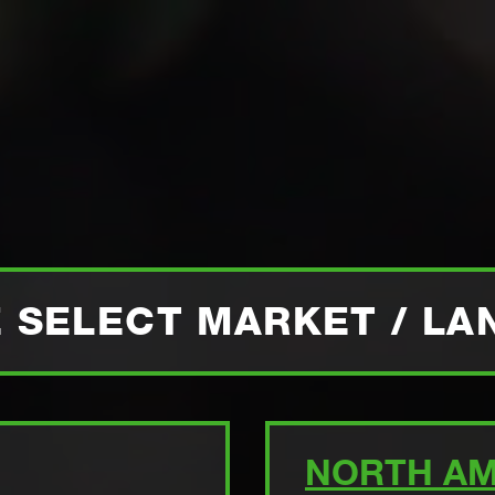
witzerland
Switch to Austria
Switch to Belgium
VÄXEL:
08 626 07 00
nited Kingdom
Switch to Poland
Switch to Norway
VARFÖR TILTROTATOR?
RIVNING
AMBASSADÖRER
EVENEMANG
NYH
rea
Switch to Japan
Switch to Italy
Switc
Switch to Denmark
Switch to China
Swit
PRODUKTER
DIN GRÄVMASKIN
SU
 SELECT MARKET / L
K YOUR
ATOR
NORTH AM