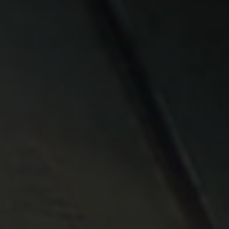
om ökar produktiviteten än
DEOS!
Steelwrist-produkter i arbete