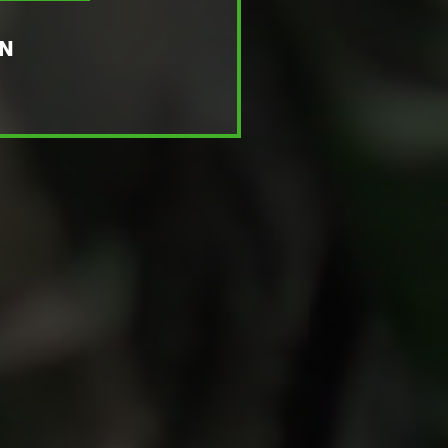
er dig prestera på topp
EN
reda på mer
A NÄRMASTE
FÖRSÄLJARE
säljare
A NÄRMASTE
ICEPARTNER