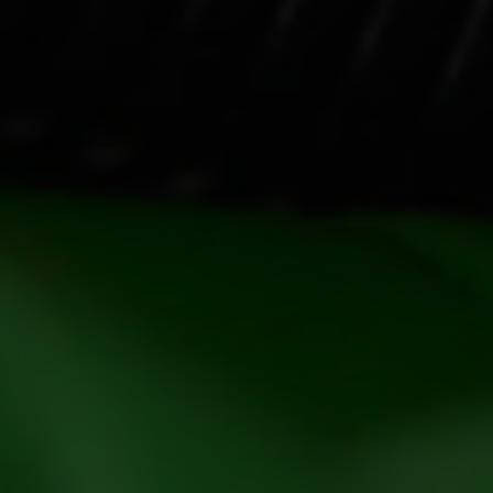
rtfölj utgörs av snabbfästen, tiltfästen och
s med styrsystemet är grunden till en högre
a och moderna produkter, kombinerat med snabb
ppskattat av det ökande antalet kunder.