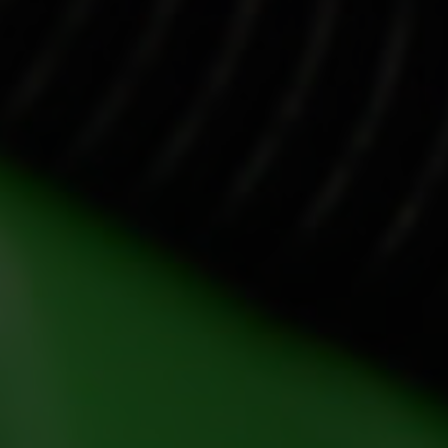
Steelwrist utses till ett av Sweden’s Best Managed
Companies för sjunde året i rad och uppnår
Platinum-nivå
27 maj 2026
Fler nyheter