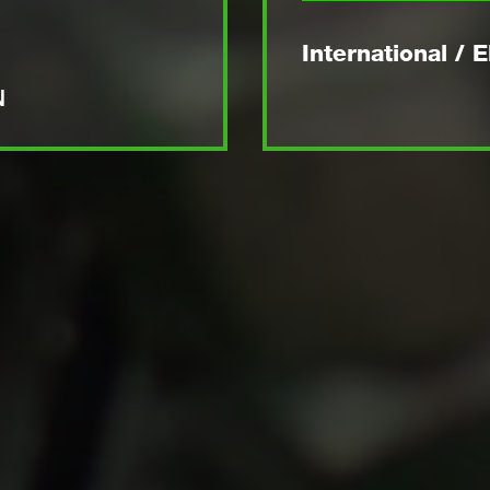
på film!
Låt
International / 
Ta 
N
HITT
ÅTER
UKTER
Återför
HITT
SERV