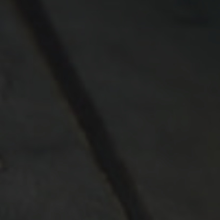
En integrerad grip är ett fantastiskt redskap s
mer.
Ta reda på mer
KOLLA VÅRA VI
Se våra egna och kunders filmer med 