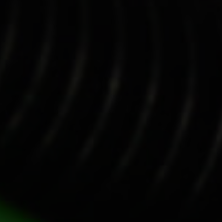
VARFÖR STEELWRIST?
En global ti
på effektivit