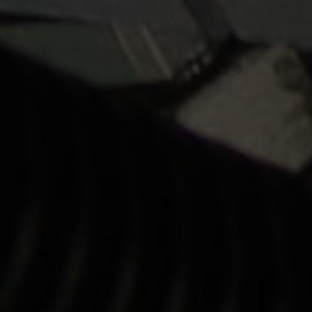
Till videos
NYHETER / PRESSRELEASER
Steelwrist lanserar XTR-tiltrotatorer i Asien och
presenterar OS40 som nytt tillägg i Open-S-
standarden på CSPI-EXPO
16 jun 2026
Steelwrist presenterar nya XTR tiltrotatormodeller
och introducerar patenterad SuperProp-hydraulik
på Svenska Maskinmässan
3 jun 2026