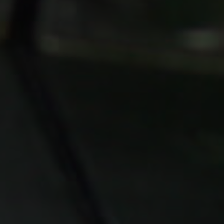
Service
nabbare och
ara kunde
 grader tiltvinkel med
et snabbare och på ett sätt