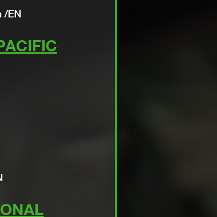
a
/
EN
PACIFIC
TER PÅ SVENSKA MASKINMÄSSAN
7 och XTR13 tiltrotatorer och
erProp hydraulteknik
 mer
N
IONAL
SYSTEM