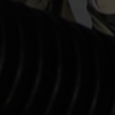
llverkare med fokus
et