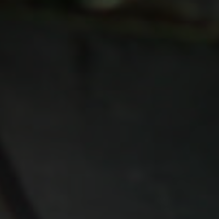
VARFÖR TILTROTATOR?
Gör samma arbete s
på ett sätt som du b
drömma om tidigare
Våra tiltrotatorer har 360 grader rotation och 45
förstklassig precision och reglerbarhet.
Detta gör att du kan utföra samma arbete myck
som du bara kunde drömma om tidigare.