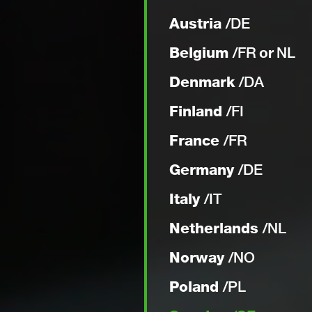
EFFICI
Austria
/
DE
Belgium
/
FR
or
NL
Denmark
/
DA
Finland
/
FI
France
/
FR
STEELWRIST I RIVNING
Germany
/
DE
Steelwrist SQ hel
fästessystem
Italy
/
IT
Netherlands
/
NL
Läs mer
Norway
/
NO
Poland
/
PL
KOLLA VÅRA VIDEOS