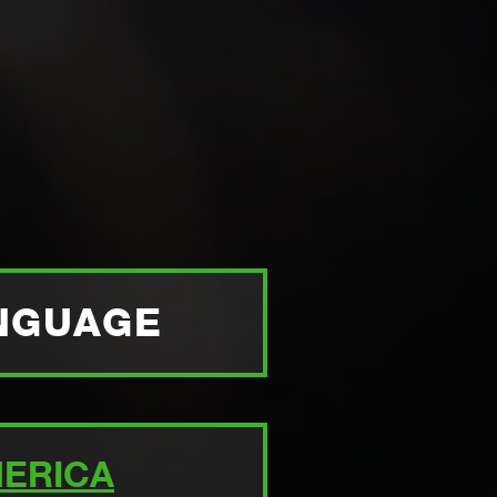
Switch to Belgique
CHAT:
ONLINE
MARKNAD:
SE
ÅTERFÖRSÄLJARE:
LOGIN
Switch to North America
ETER
KARRIÄR
DOWNLOAD
OM STEELWRIST
WEBSHOP
h to Germany
ch to Australia
Stay
SEARCH
PPORT
KONTAKT
FÅ OFFERT
ANGUAGE
ERICA